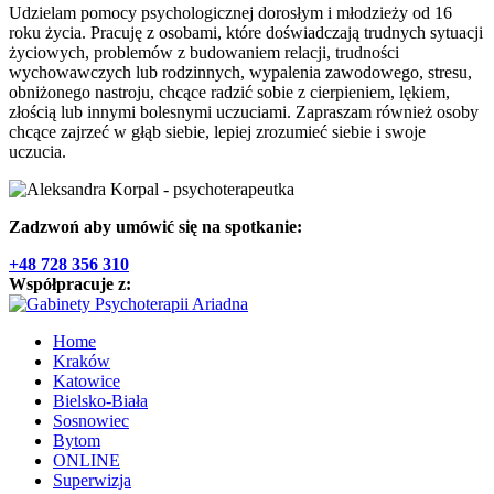
Udzielam pomocy psychologicznej dorosłym i młodzieży od 16
roku życia. Pracuję z osobami, które doświadczają trudnych sytuacji
życiowych, problemów z budowaniem relacji, trudności
wychowawczych lub rodzinnych, wypalenia zawodowego, stresu,
obniżonego nastroju, chcące radzić sobie z cierpieniem, lękiem,
złością lub innymi bolesnymi uczuciami. Zapraszam również osoby
chcące zajrzeć w głąb siebie, lepiej zrozumieć siebie i swoje
uczucia.
Zadzwoń aby umówić się na spotkanie:
+48 728 356 310
Współpracuje z:
Home
Kraków
Katowice
Bielsko-Biała
Sosnowiec
Bytom
ONLINE
Superwizja