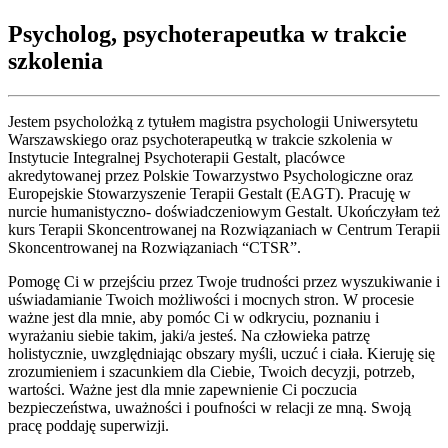
Psycholog, psychoterapeutka w trakcie
szkolenia
Jestem psycholożką z tytułem magistra psychologii Uniwersytetu
Warszawskiego oraz psychoterapeutką w trakcie szkolenia w
Instytucie Integralnej Psychoterapii Gestalt, placówce
akredytowanej przez Polskie Towarzystwo Psychologiczne oraz
Europejskie Stowarzyszenie Terapii Gestalt (EAGT). Pracuję w
nurcie humanistyczno- doświadczeniowym Gestalt. Ukończyłam też
kurs Terapii Skoncentrowanej na Rozwiązaniach w Centrum Terapii
Skoncentrowanej na Rozwiązaniach “CTSR”.
Pomogę Ci w przejściu przez Twoje trudności przez wyszukiwanie i
uświadamianie Twoich możliwości i mocnych stron. W procesie
ważne jest dla mnie, aby pomóc Ci w odkryciu, poznaniu i
wyrażaniu siebie takim, jaki/a jesteś. Na człowieka patrzę
holistycznie, uwzględniając obszary myśli, uczuć i ciała. Kieruję się
zrozumieniem i szacunkiem dla Ciebie, Twoich decyzji, potrzeb,
wartości. Ważne jest dla mnie zapewnienie Ci poczucia
bezpieczeństwa, uważności i poufności w relacji ze mną. Swoją
pracę poddaję superwizji.