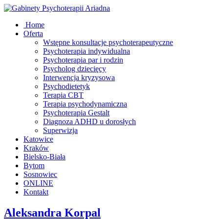
Home
Oferta
Wstępne konsultacje psychoterapeutyczne
Psychoterapia indywidualna
Psychoterapia par i rodzin
Psycholog dziecięcy
Interwencja kryzysowa
Psychodietetyk
Terapia CBT
Terapia psychodynamiczna
Psychoterapia Gestalt
Diagnoza ADHD u dorosłych
Superwizja
Katowice
Kraków
Bielsko-Biała
Bytom
Sosnowiec
ONLINE
Kontakt
Aleksandra Korpal