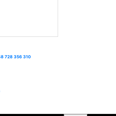
8 728 356 310
m
h