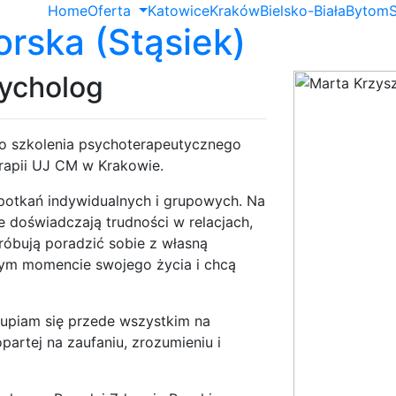
Home
Oferta
Katowice
Kraków
Bielsko-Biała
Bytom
orska (Stąsiek)
sycholog
go szkolenia psychoterapeutycznego
rapii UJ CM w Krakowie.
potkań indywidualnych i grupowych. Na
 doświadczają trudności w relacjach,
róbują poradzić sobie z własną
wym momencie swojego życia i chcą
upiam się przede wszystkim na
partej na zaufaniu, zrozumieniu i