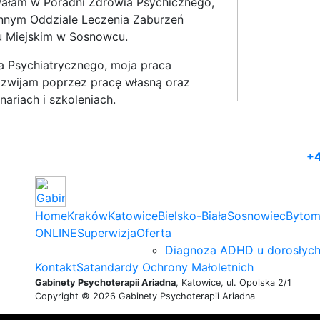
łam w Poradni Zdrowia Psychicznego,
nnym Oddziale Leczenia Zaburzeń
u Miejskim w Sosnowcu.
 Psychiatrycznego, moja praca
 rozwijam poprzez pracę własną oraz
ariach i szkoleniach.
+4
Home
Kraków
Katowice
Bielsko-Biała
Sosnowiec
Byto
ONLINE
Superwizja
Oferta
Diagnoza ADHD u dorosłyc
Kontakt
Satandardy Ochrony Małoletnich
Gabinety Psychoterapii Ariadna
, Katowice, ul. Opolska 2/1
Copyright © 2026 Gabinety Psychoterapii Ariadna